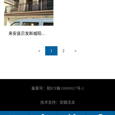
来安县贝发新城阳台护栏
«
1
2
»
备案号：
皖ICP备19006927号-2
技术支持：安徽沃龙