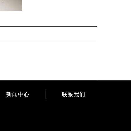
新闻中心
联系我们