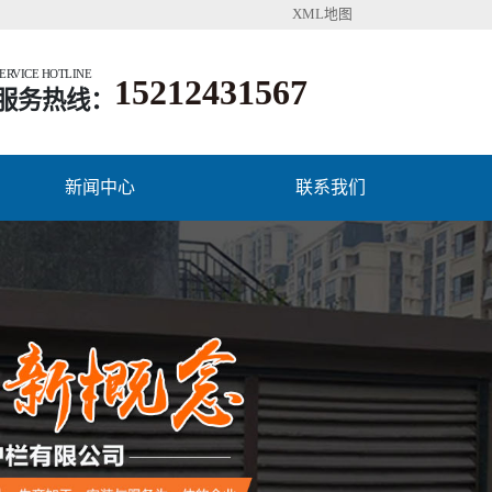
XML地图
ERVICE HOTLINE
15212431567
服务热线：
新闻中心
联系我们