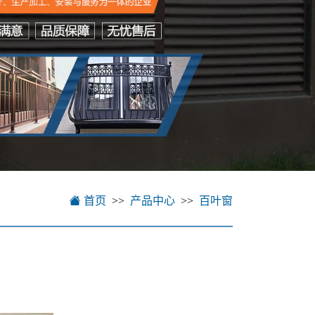
首页
产品中心
百叶窗