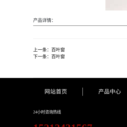
产品详情：
上一条：
百叶窗
下一条：
百叶窗
网站首页
产品中心
24小时咨询热线